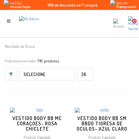
conheça
seja um
10% de desconto na 1ª compra
Parcele em até 5x sem juros
Enviamos para todo Brasil
nossas lojas
franqueado
0
Resultado da Busca
Produtos encontrados:
781
VESTIDO BODY BB MC
VESTIDO BODY BB SM
CORAÇOES- ROSA
BBDO TIGRESA DE
CHICLETE
OCULOS- AZUL CLARO
Produto Esgotado
Produto Esgotado