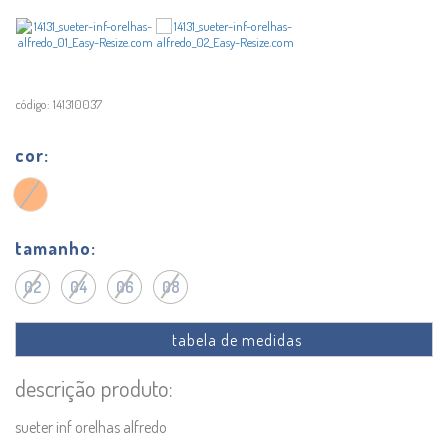
141310037
cor
tamanho
02
04
06
08
tabela de medidas
descrição produto:
sueter inf orelhas alfredo