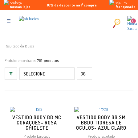
conheça
seja um
10% de desconto na 1ª compra
Parcele em até 5x sem juros
Enviamos para todo Brasil
nossas lojas
franqueado
0
Resultado da Busca
Produtos encontrados:
781
VESTIDO BODY BB MC
VESTIDO BODY BB SM
CORAÇOES- ROSA
BBDO TIGRESA DE
CHICLETE
OCULOS- AZUL CLARO
Produto Esgotado
Produto Esgotado