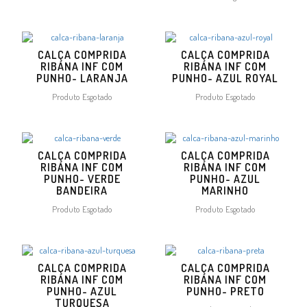
CALÇA COMPRIDA
CALÇA COMPRIDA
RIBANA INF COM
RIBANA INF COM
PUNHO- LARANJA
PUNHO- AZUL ROYAL
Produto Esgotado
Produto Esgotado
CALÇA COMPRIDA
CALÇA COMPRIDA
RIBANA INF COM
RIBANA INF COM
PUNHO- VERDE
PUNHO- AZUL
BANDEIRA
MARINHO
Produto Esgotado
Produto Esgotado
CALÇA COMPRIDA
CALÇA COMPRIDA
RIBANA INF COM
RIBANA INF COM
PUNHO- AZUL
PUNHO- PRETO
TURQUESA