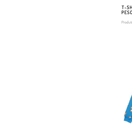
T-SH
PES
Produt