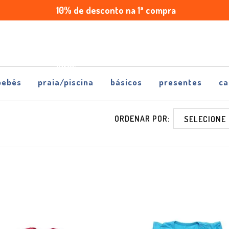
10% de desconto na 1ª compra
Enviamos
Parcele
para
em
todo
até
Brasil
5x
sem
juros
bebês
praia/piscina
básicos
presentes
ca
ORDENAR POR: