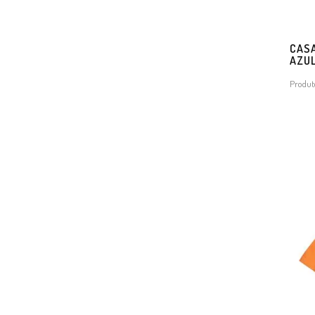
CASA
AZU
Produt