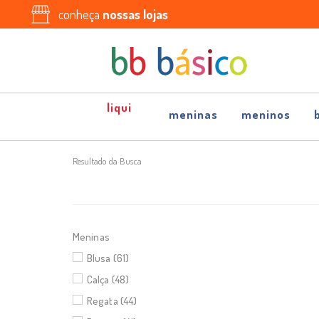
conheça
nossas lojas
meninas
meninos
Resultado da Busca
Meninas
Blusa (61)
Calça (48)
Regata (44)