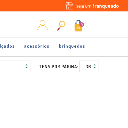
seja um
franqueado
0
lçados
acessórios
brinquedos
ITENS POR PÁGINA: