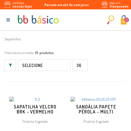
conheça
seja um
10% de desconto na 1ª compra
Parcele em até 5x sem juros
Enviamos para todo Brasil
nossas lojas
franqueado
0
Sapatinhos
Produtos encontrados:
19
SAPATILHA VELCRO
SANDÁLIA PAPETE
BRK - VERMELHO
PÉROLA - MULTI
Produto Esgotado
Produto Esgotado