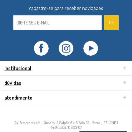
institucional
dúvidas
atendimento
Av. Setecentos s/n - Quadra 12 Galpão 5 e 6 Sala 23 - Serra - ES- CNPJ
44.045.853/0003-87