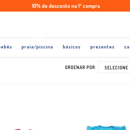
10% de desconto na 1ª compra
Enviamos
Parcele
para
em
todo
até
Brasil
5x
sem
juros
bebês
praia/piscina
básicos
presentes
ca
ORDENAR POR: