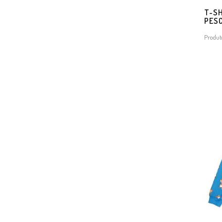
T-SH
PES
Produt