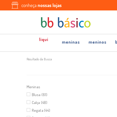
conheça
nossas lojas
meninas
meninos
Resultado da Busca
Meninas
Blusa (61)
Calça (48)
Regata (44)