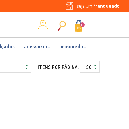
seja um
franqueado
0
lçados
acessórios
brinquedos
ITENS POR PÁGINA: