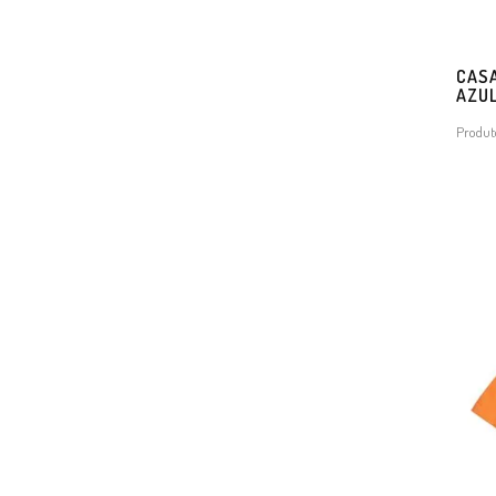
CASA
AZU
Produt