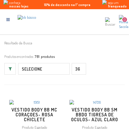
conheça
seja um
10% de desconto na 1ª compra
Parcele em até 5x sem juros
Enviamos para todo Brasil
nossas lojas
franqueado
0
Resultado da Busca
Produtos encontrados:
781
VESTIDO BODY BB MC
VESTIDO BODY BB SM
CORAÇOES- ROSA
BBDO TIGRESA DE
CHICLETE
OCULOS- AZUL CLARO
Produto Esgotado
Produto Esgotado