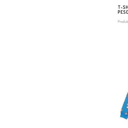
T-SH
PES
Produt