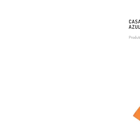
CASA
AZU
Produt