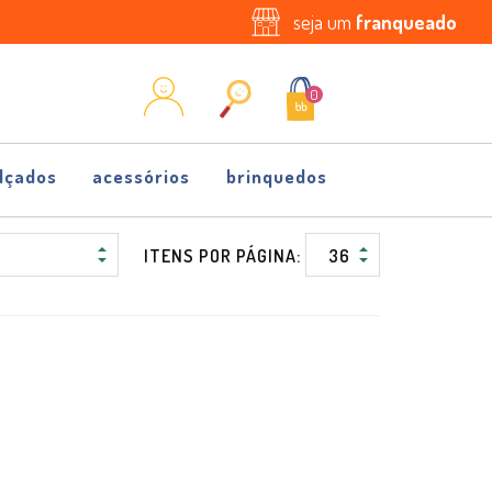
seja um
franqueado
0
lçados
acessórios
brinquedos
ITENS POR PÁGINA: