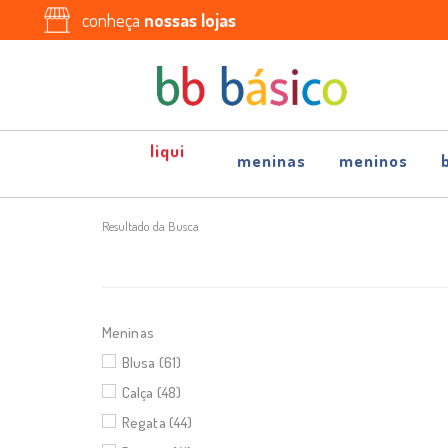
conheça
nossas lojas
meninas
meninos
Resultado da Busca
Meninas
Blusa (61)
Calça (48)
Regata (44)