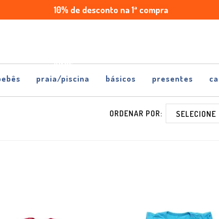
10% de desconto na 1ª compra
Enviamos
Parcele
para
em
todo
até
Brasil
5x
sem
juros
bebês
praia/piscina
básicos
presentes
ca
ORDENAR POR: