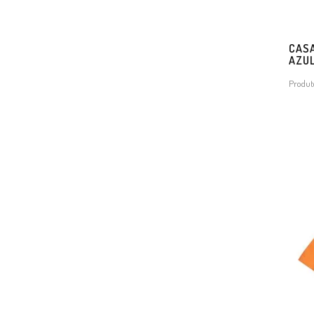
CASA
AZU
Produt