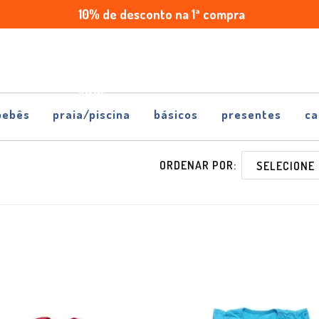
10% de desconto na 1ª compra
Enviamos
Parcele
para
em
todo
até
Brasil
5x
sem
juros
bebês
praia/piscina
básicos
presentes
ca
ORDENAR POR: