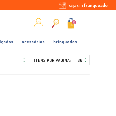
seja um
franqueado
0
lçados
acessórios
brinquedos
ITENS POR PÁGINA: