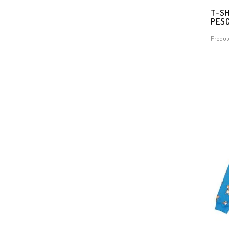
T-SH
PES
Produt