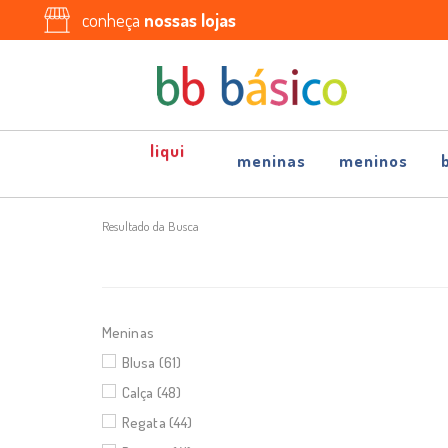
conheça
nossas lojas
meninas
meninos
Resultado da Busca
Meninas
Blusa (61)
Calça (48)
Regata (44)