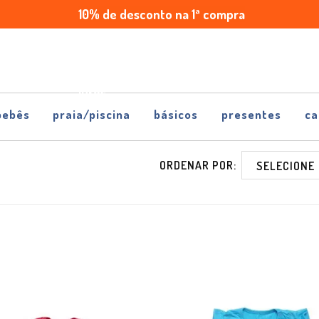
10% de desconto na 1ª compra
Enviamos
Parcele
para
em
todo
até
Brasil
5x
sem
juros
bebês
praia/piscina
básicos
presentes
ca
ORDENAR POR: