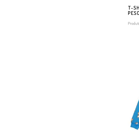
T-SH
PES
Produt