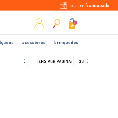
seja um
franqueado
0
lçados
acessórios
brinquedos
ITENS POR PÁGINA: