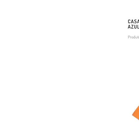
CASA
AZU
Produt