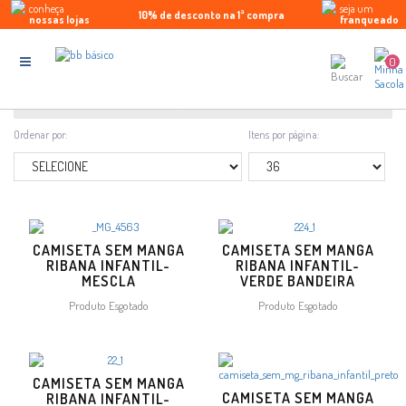
conheça
seja um
10% de desconto na 1ª compra
Parcele em até 5x sem juros
Enviamos para todo Brasil
nossas lojas
franqueado
Regata
0
FILTRAR
Ordenar por:
Itens por página:
CAMISETA SEM MANGA
CAMISETA SEM MANGA
RIBANA INFANTIL-
RIBANA INFANTIL-
MESCLA
VERDE BANDEIRA
Produto Esgotado
Produto Esgotado
CAMISETA SEM MANGA
CAMISETA SEM MANGA
RIBANA INFANTIL-