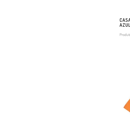
CASA
AZU
Produt