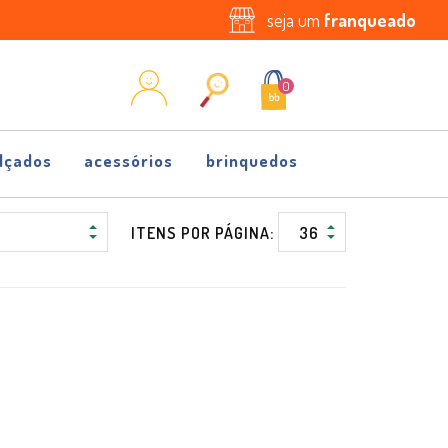
seja um
franqueado
0
lçados
acessórios
brinquedos
ITENS POR PÁGINA: