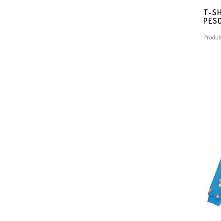
T-SH
PES
Produt