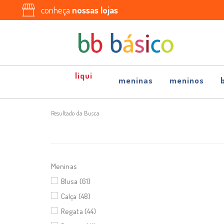
conheça
nossas lojas
meninas
meninos
Resultado da Busca
Meninas
Blusa (61)
Calça (48)
Regata (44)