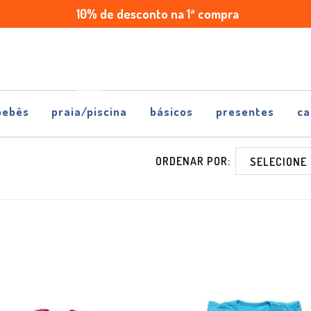
10% de desconto na 1ª compra
Enviamos
Parcele
para
em
todo
até
Brasil
5x
sem
juros
bebês
praia/piscina
básicos
presentes
ca
ORDENAR POR: