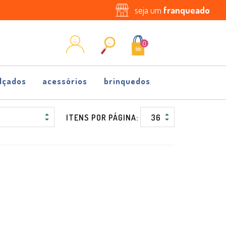
seja um
franqueado
0
lçados
acessórios
brinquedos
ITENS POR PÁGINA: