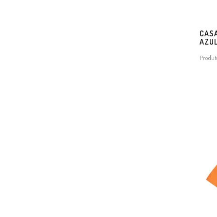
CASA
AZU
Produt