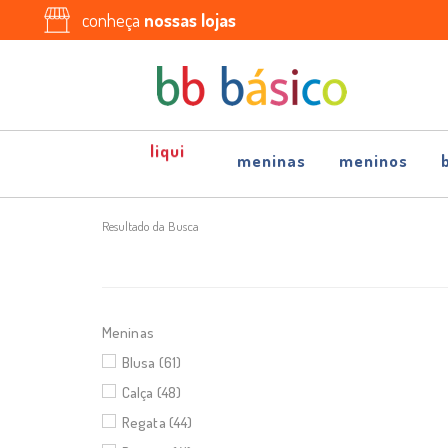
conheça
nossas lojas
meninas
meninos
Resultado da Busca
Meninas
Blusa (61)
Calça (48)
Regata (44)