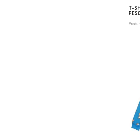
T-SH
PES
Produt