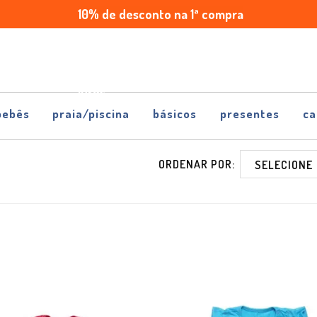
10% de desconto na 1ª compra
Enviamos
Parcele
para
em
todo
até
Brasil
5x
sem
juros
bebês
praia/piscina
básicos
presentes
ca
ORDENAR POR: