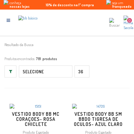
conheça
seja um
10% de desconto na 1ª compra
Parcele em até 5x sem juros
Enviamos para todo Brasil
nossas lojas
franqueado
0
Resultado da Busca
Produtos encontrados:
781
VESTIDO BODY BB MC
VESTIDO BODY BB SM
CORAÇOES- ROSA
BBDO TIGRESA DE
CHICLETE
OCULOS- AZUL CLARO
Produto Esgotado
Produto Esgotado