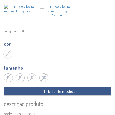
141100411
cor
tamanho
P
M
G
GG
tabela de medidas
descrição produto:
body bb ml raposas