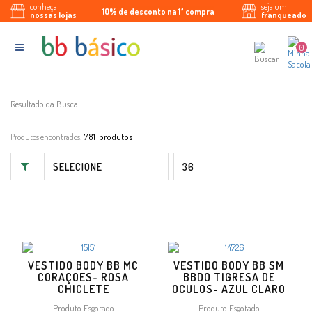
conheça
seja um
10% de desconto na 1ª compra
Parcele em até 5x sem juros
Enviamos para todo Brasil
nossas lojas
franqueado
0
Resultado da Busca
Produtos encontrados:
781
VESTIDO BODY BB MC
VESTIDO BODY BB SM
CORAÇOES- ROSA
BBDO TIGRESA DE
CHICLETE
OCULOS- AZUL CLARO
Produto Esgotado
Produto Esgotado