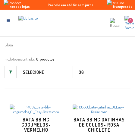
conheça
seja um
10% de desconto na 1ª compra
Parcele em até 5x sem juros
Enviamos para todo Brasil
nossas lojas
franqueado
0
Blusa
Produtos encontrados:
6
BATA BB MC
BATA BB MC GATINHAS
COGUMELOS-
DE OCULOS- ROSA
VERMELHO
CHICLETE