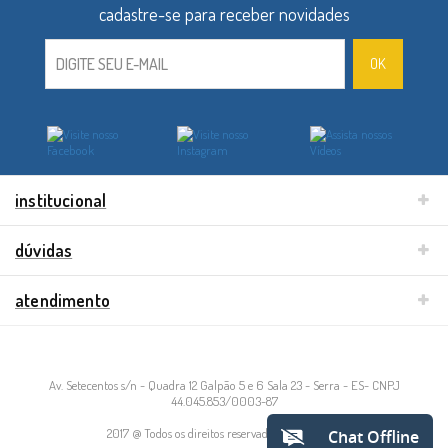
institucional
dúvidas
atendimento
Av. Setecentos s/n - Quadra 12 Galpão 5 e 6 Sala 23 - Serra - ES- CNPJ
44.045.853/0003-87
2017 @ Todos os direitos reservados à bb básico.
Chat Offline