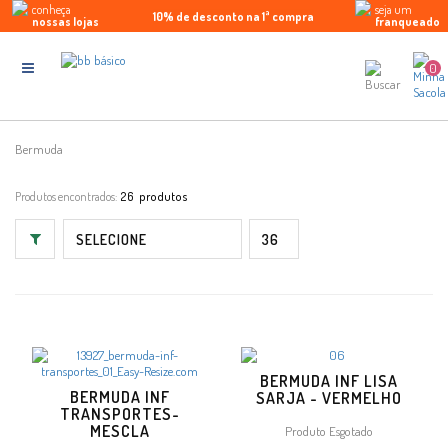
conheça
seja um
10% de desconto na 1ª compra
Parcele em até 5x sem juros
Enviamos para todo Brasil
nossas lojas
franqueado
0
Bermuda
Produtos encontrados:
26
BERMUDA INF LISA
BERMUDA INF
SARJA - VERMELHO
TRANSPORTES-
MESCLA
Produto Esgotado