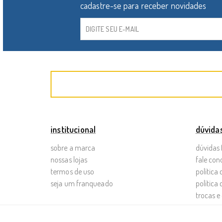
institucional
dúvida
sobre a marca
dúvidas 
nossas lojas
fale con
termos de uso
política
seja um franqueado
política
trocas e