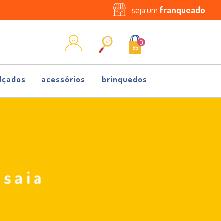
seja um
franqueado
0
lçados
acessórios
brinquedos