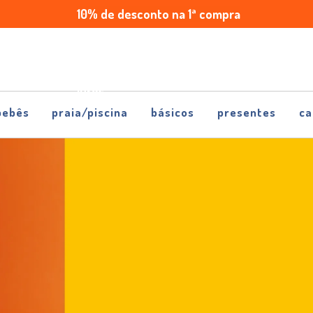
10% de desconto na 1ª compra
Enviamos
Parcele
para
em
todo
até
Brasil
5x
sem
juros
bebês
praia/piscina
básicos
presentes
ca