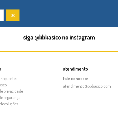
siga @bbbasico no instagram
s
atendimento
frequentes
fale conosco:
osco
atendimento@bbbasico.com
 de privacidade
 de segurança
 devoluções