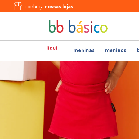
conheça
nossas lojas
meninas
meninos