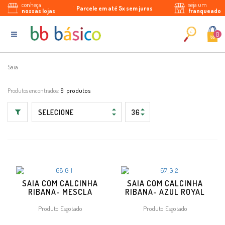
conheça
seja um
10% de desconto na 1ª compra
Parcele em até 5x sem juros
Enviamos para todo Brasil
nossas lojas
franqueado
0
Saia
Produtos encontrados:
9
SAIA COM CALCINHA
SAIA COM CALCINHA
RIBANA- MESCLA
RIBANA- AZUL ROYAL
Produto Esgotado
Produto Esgotado