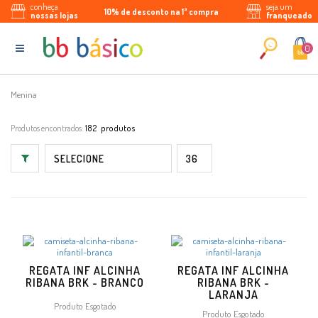
conheça
seja um
10% de desconto na 1ª compra
Parcele em até 5x sem juros
Enviamos para todo Brasil
nossas lojas
franqueado
0
Menina
Produtos encontrados:
182
REGATA INF ALCINHA
REGATA INF ALCINHA
RIBANA BRK - BRANCO
RIBANA BRK -
LARANJA
Produto Esgotado
Produto Esgotado