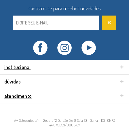
institucional
dúvidas
atendimento
Av. Setecentos s/n - Quadra 12 Galpão 5 e 6 Sala 23 - Serra - ES- CNPJ
44.045.853/0003-87