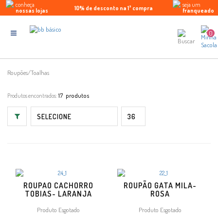
conheça
seja um
10% de desconto na 1ª compra
Parcele em até 5x sem juros
Enviamos para todo Brasil
nossas lojas
franqueado
0
Roupões/Toalhas
Produtos encontrados:
17
ROUPAO CACHORRO
ROUPÃO GATA MILA-
TOBIAS- LARANJA
ROSA
Produto Esgotado
Produto Esgotado