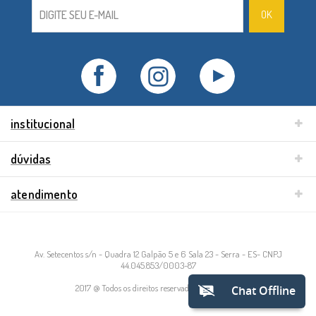
institucional
dúvidas
atendimento
Av. Setecentos s/n - Quadra 12 Galpão 5 e 6 Sala 23 - Serra - ES- CNPJ
44.045.853/0003-87
2017 @ Todos os direitos reservados à bb básico.
Chat Offline