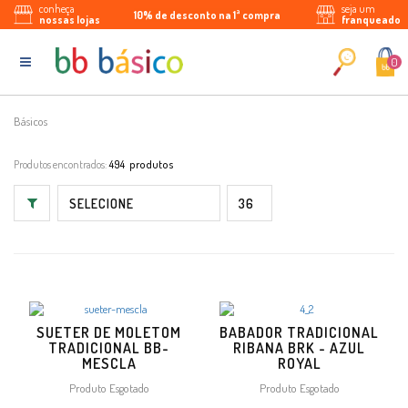
conheça
seja um
10% de desconto na 1ª compra
Parcele em até 5x sem juros
Enviamos para todo Brasil
nossas lojas
franqueado
0
Básicos
Produtos encontrados:
494
SUETER DE MOLETOM
BABADOR TRADICIONAL
TRADICIONAL BB-
RIBANA BRK - AZUL
MESCLA
ROYAL
Produto Esgotado
Produto Esgotado